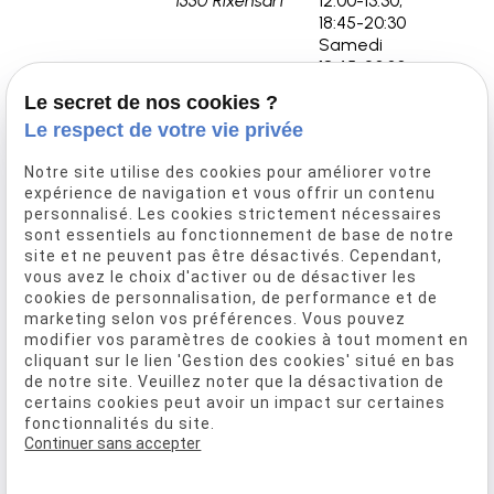
1330 Rixensart
12:00-13:30,
18:45-20:30
Samedi
18:45-20:30
Le secret de nos cookies ?
Le respect de votre vie privée
Accueil
Notre site utilise des cookies pour améliorer votre
Notre histoire
expérience de navigation et vous offrir un contenu
Découvrez la carte
personnalisé. Les cookies strictement nécessaires
sont essentiels au fonctionnement de base de notre
Événementiel
site et ne peuvent pas être désactivés. Cependant,
Réservation
vous avez le choix d'activer ou de désactiver les
Nos conseils
cookies de personnalisation, de performance et de
marketing selon vos préférences. Vous pouvez
Galerie photos
modifier vos paramètres de cookies à tout moment en
Contact
cliquant sur le lien 'Gestion des cookies' situé en bas
de notre site. Veuillez noter que la désactivation de
Restaurant Woluwe-Saint-Lambert
certains cookies peut avoir un impact sur certaines
Restaurant Overijse
fonctionnalités du site.
Continuer sans accepter
Mentions légales
Politique de confidentialité