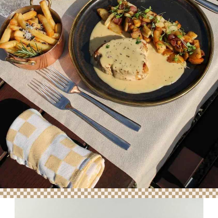
Nous sommes impatients de vous accueillir
et de répondre à toutes vos demandes.
N'hésitez pas à nous contacter pour toute
réservation ou question concernant notre
cuisine, nos menus ou nos différentes
formules.
+110 avis satisfaits
|
4.7 notes
Réserver une table
Voir la carte