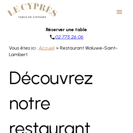
Panneau de gestion des cookies
menu
Réserver une table
phone
02 775 26 06
Vous êtes ici :
Accueil
> Restaurant Woluwe-Saint-
Lambert
Découvrez
notre
restaurant