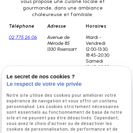
vous propose une cuisine locale et
gourmande, dans une ambiance
chaleureuse et familiale.
Téléphone
Adresse
Horaires
02 775 26 06
Avenue de
Mardi -
Mérode 85
Vendredi
1330 Rixensart
12:00-13:30,
18:45-20:30
Samedi
18:45-20:30
Le secret de nos cookies ?
Le respect de votre vie privée
Accueil
Notre site utilise des cookies pour améliorer votre
Notre histoire
expérience de navigation et vous offrir un contenu
Découvrez la carte
personnalisé. Les cookies strictement nécessaires
sont essentiels au fonctionnement de base de notre
Événementiel
site et ne peuvent pas être désactivés. Cependant,
Réservation
vous avez le choix d'activer ou de désactiver les
Nos conseils
cookies de personnalisation, de performance et de