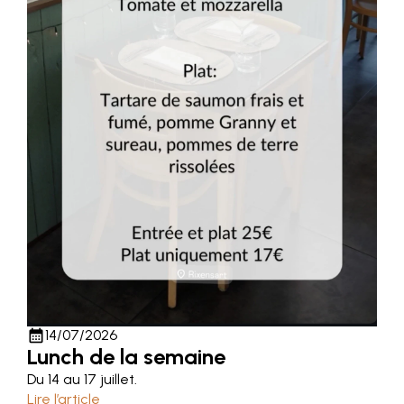
calendar_month
14/07/2026
Lunch de la semaine
Du 14 au 17 juillet.
Lire l’article