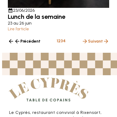
calendar_month
23/06/2026
Lunch de la semaine
23 au 26 juin
Lire l’article
1
2
3
4
Précédent
Suivant
Le Cyprès, restaurant convivial à Rixensart,