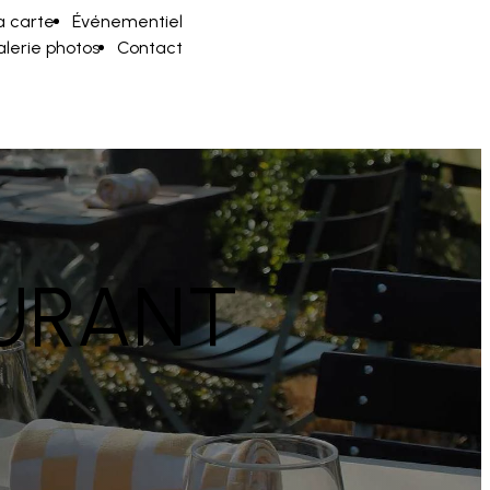
a carte
Événementiel
lerie photos
Contact
URANT