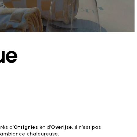
ue
près d’
Ottignies
et d’
Overijse
, il n’est pas
et ambiance chaleureuse.