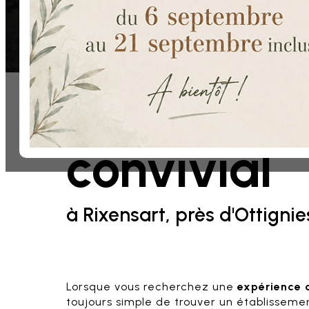
Au cœur de Rixensart, profitez d’une cuisine bi
ambiance chaleureuse et familiale.
Réserver une table
Contactez-nous
Restauran
convivial
à Rixensart, près d'Ottignie
Lorsque vous recherchez une
expérience c
toujours simple de trouver un établissemen