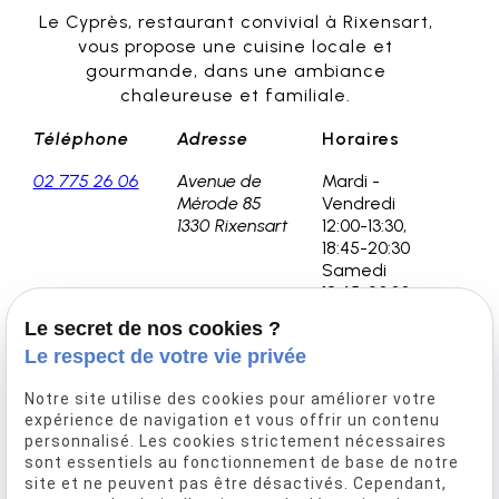
Le Cyprès, restaurant convivial à Rixensart,
vous propose une cuisine locale et
gourmande, dans une ambiance
chaleureuse et familiale.
Téléphone
Adresse
Horaires
02 775 26 06
Avenue de
Mardi -
Mérode 85
Vendredi
1330 Rixensart
12:00-13:30,
18:45-20:30
Samedi
18:45-20:30
Le secret de nos cookies ?
Le respect de votre vie privée
Accueil
Notre site utilise des cookies pour améliorer votre
Notre histoire
expérience de navigation et vous offrir un contenu
personnalisé. Les cookies strictement nécessaires
Découvrez la carte
sont essentiels au fonctionnement de base de notre
Événementiel
site et ne peuvent pas être désactivés. Cependant,
Réservation